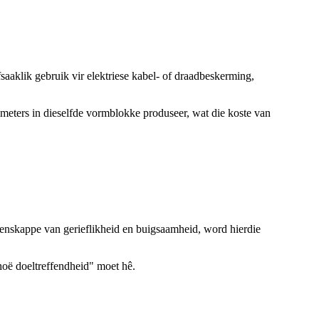
aaklik gebruik vir elektriese kabel- of draadbeskerming,
eters in dieselfde vormblokke produseer, wat die koste van
eienskappe van gerieflikheid en buigsaamheid, word hierdie
hoë doeltreffendheid" moet hê.