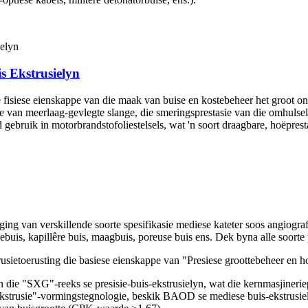
s Ekstrusielyn
 fisiese eienskappe van die maak van buise en kostebeheer het groot 
e van meerlaag-gevlegte slange, die smeringsprestasie van die omhuls
d gebruik in motorbrandstofoliestelsels, wat 'n soort draagbare, hoëpr
ing van verskillende soorte spesifikasie mediese kateter soos angiograf
osebuis, kapillêre buis, maagbuis, poreuse buis ens. Dek byna alle soort
usietoerusting die basiese eienskappe van "Presiese groottebeheer en h
 van die "SXG"-reeks se presisie-buis-ekstrusielyn, wat die kernmas
strusie"-vormingstegnologie, beskik BAOD se mediese buis-ekstrusiel