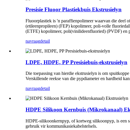
Presisie Fluoor Plastiekbuis Ekstrusielyn
Fluoorplastiek is 'n paraffienpolimeer waarvan die deel of
(etileenpropileen) (FEP) kopolimeer, poli-volle fluorieda
(ETFE) kopolimeer, poli(vinilideenfluoried) (PVDF) en p
navraag
detail
LDPE, HDPE, PP Presisiebuis-ekstrusielyn
Die toepassing van hierdie ekstrusielyn is om spuitkoppe
Verskillende reekse van die pypdiameter en hardheid kan
navraag
detail
HDPE Silikoon Kernbuis (Mikrokanaal) Eks
HDPE-silikoonkernpyp, of kortweg silikoonpyp, is een 
gebruik vir kommunikasiekabelstelsels.