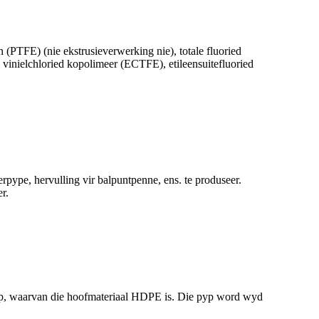
n (PTFE) (nie ekstrusieverwerking nie), totale fluoried
n vinielchloried kopolimeer (ECTFE), etileensuitefluoried
rpype, hervulling vir balpuntpenne, ens. te produseer.
r.
pyp, waarvan die hoofmateriaal HDPE is. Die pyp word wyd