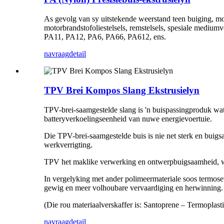
As gevolg van sy uitstekende weerstand teen buiging, moe
motorbrandstofoliestelsels, remstelsels, spesiale mediu
PA11, PA12, PA6, PA66, PA612, ens.
navraag
detail
TPV Brei Kompos Slang Ekstrusielyn
TPV-brei-saamgestelde slang is 'n buispassingproduk wat 
batteryverkoelingseenheid van nuwe energievoertuie.
Die TPV-brei-saamgestelde buis is nie net sterk en buigs
werkverrigting.
TPV het maklike verwerking en ontwerpbuigsaamheid, wat
In vergelyking met ander polimeermateriale soos termos
gewig en meer volhoubare vervaardiging en herwinning.
(Die rou materiaalverskaffer is: Santoprene – Termoplas
navraag
detail