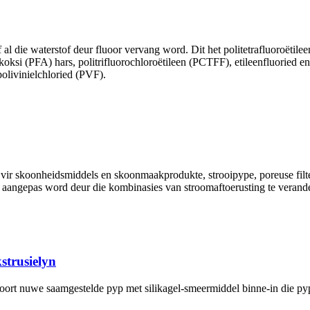
 al die waterstof deur fluoor vervang word. Dit het politetrafluoroëtilee
lkoksi (PFA) hars, politrifluorochloroëtileen (PCTFF), etileenfluoried e
olivinielchloried (PVF).
 vir skoonheidsmiddels en skoonmaakprodukte, strooipype, poreuse filte
 aangepas word deur die kombinasies van stroomaftoerusting te verande
trusielyn
soort nuwe saamgestelde pyp met silikagel-smeermiddel binne-in die 