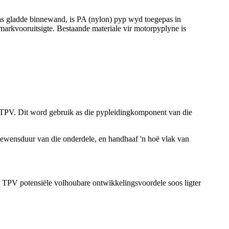
l as gladde binnewand, is PA (nylon) pyp wyd toegepas in
arkvooruitsigte. Bestaande materiale vir motorpyplyne is
ste TPV. Dit word gebruik as die pypleidingkomponent van die
 lewensduur van die onderdele, en handhaaf 'n hoë vlak van
 TPV potensiële volhoubare ontwikkelingsvoordele soos ligter