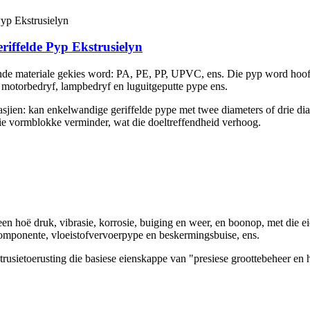
ffelde Pyp Ekstrusielyn
lende materiale gekies word: PA, PE, PP, UPVC, ens. Die pyp word hoofs
 motorbedryf, lampbedryf en luguitgeputte pype ens.
ien: kan enkelwandige geriffelde pype met twee diameters of drie diam
die vormblokke verminder, wat die doeltreffendheid verhoog.
en hoë druk, vibrasie, korrosie, buiging en weer, en boonop, met die 
omponente, vloeistofvervoerpype en beskermingsbuise, ens.
rusietoerusting die basiese eienskappe van "presiese groottebeheer en 