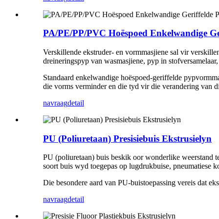
PA/PE/PP/PVC Hoëspoed Enkelwandige Geri
Verskillende ekstruder- en vormmasjiene sal vir verskil
dreineringspyp van wasmasjiene, pyp in stofversamelaar,
Standaard enkelwandige hoëspoed-geriffelde pypvormmasj
die vorms verminder en die tyd vir die verandering van 
navraag
detail
PU (Poliuretaan) Presisiebuis Ekstrusielyn
PU (poliuretaan) buis beskik oor wonderlike weerstand te
soort buis wyd toegepas op lugdrukbuise, pneumatiese k
Die besondere aard van PU-buistoepassing vereis dat ekst
navraag
detail