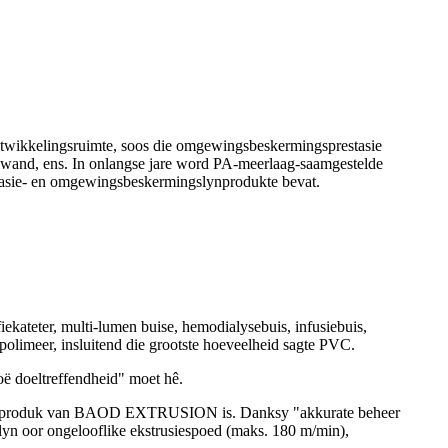
ontwikkelingsruimte, soos die omgewingsbeskermingsprestasie
elwand, ens. In onlangse jare word PA-meerlaag-saamgestelde
estasie- en omgewingsbeskermingslynprodukte bevat.
iekateter, multi-lumen buise, hemodialysebuis, infusiebuis,
e polimeer, insluitend die grootste hoeveelheid sagte PVC.
oë doeltreffendheid" moet hê.
jinerieproduk van BAOD EXTRUSION is. Danksy "akkurate beheer
yn oor ongelooflike ekstrusiespoed (maks. 180 m/min),