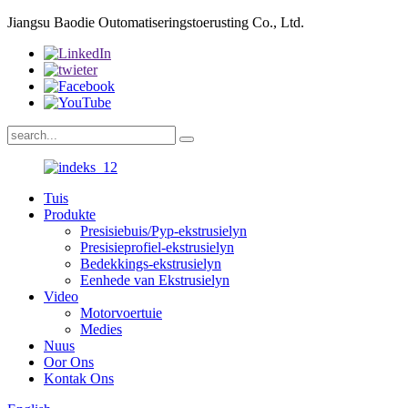
Jiangsu Baodie Outomatiseringstoerusting Co., Ltd.
Tuis
Produkte
Presisiebuis/Pyp-ekstrusielyn
Presisieprofiel-ekstrusielyn
Bedekkings-ekstrusielyn
Eenhede van Ekstrusielyn
Video
Motorvoertuie
Medies
Nuus
Oor Ons
Kontak Ons