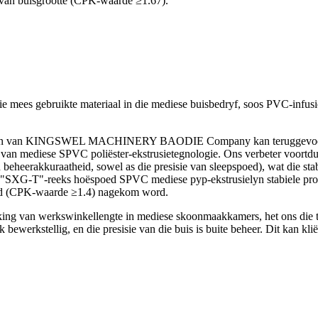
d van buisgrootte (CPK-waarde ≥1.67).
e mees gebruikte materiaal in die mediese buisbedryf, soos PVC-infusie
ielyn van KINGSWEL MACHINERY BAODIE Company kan teruggevoer word
 van mediese SPVC poliëster-ekstrusietegnologie. Ons verbeter voortd
eheerakkuraatheid, sowel as die presisie van sleepspoed), wat die stab
e "SXG-T"-reeks hoëspoed SPVC mediese pyp-ekstrusielyn stabiele pr
heid (CPK-waarde ≥1.4) nagekom word.
rking van werkswinkellengte in mediese skoonmaakkamers, het ons die 
k bewerkstellig, en die presisie van die buis is buite beheer. Dit kan kl