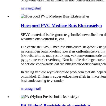
ongewone ekstrusiestabiliteit en hoë beheerakkuraathei
navraag
detail
Hoëspoed PVC Mediese Buis Ekstrusielyn
SPVC-materiaal is die grootste gebruikshoeveelheid en di
waarmee ons vertroud is, ens.
Die eerste stel SPVC mediese buis-ekstrusie-produks
navorsing en ontwikkeling, sowel as ontfoutingservaring
(skroefstruktuur, matrysstruktuur, vakuumvormmetode en b
pypgrootte verder verhoog. Nou kan die derde generasi
onder die voorwaarde dat die buisgrootte-wisselvallig
In die lig van die wydverspreide probleem met die bepe
ontwikkel. Dit kan 'n superverkoelingseffek in 'n kort ten
bestaande aanleg te verander.
navraag
detail
PA (Nylon) Presisiebuis-ekstrusielyn