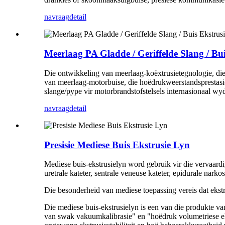
navraag
detail
Meerlaag PA Gladde / Geriffelde Slang / Bui
Die ontwikkeling van meerlaag-koëxtrusietegnologie, die
van meerlaag-motorbuise, die hoëdrukweerstandsprestasi
slange/pype vir motorbrandstofstelsels internasionaal wy
navraag
detail
Presisie Mediese Buis Ekstrusie Lyn
Mediese buis-ekstrusielyn word gebruik vir die vervaardig
uretrale kateter, sentrale veneuse kateter, epidurale nark
Die besonderheid van mediese toepassing vereis dat ekstr
Die mediese buis-ekstrusielyn is een van die produkte
van swak vakuumkalibrasie" en "hoëdruk volumetriese ek