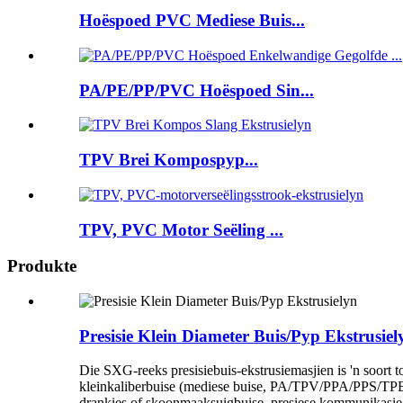
Hoëspoed PVC Mediese Buis...
PA/PE/PP/PVC Hoëspoed Sin...
TPV Brei Kompospyp...
TPV, PVC Motor Seëling ...
Produkte
Presisie Klein Diameter Buis/Pyp Ekstrusiel
Die SXG-reeks presisiebuis-ekstrusiemasjien is 'n soort
kleinkaliberbuise (mediese buise, PA/TPV/PPA/PPS/TPEE
drankies of skoonmaaksuigbuise, presiese kommunikasie-op