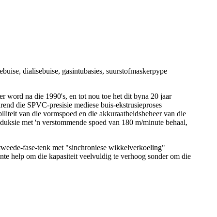
buise, dialisebuise, gasintubasies, suurstofmaskerpype
 na die 1990's, en tot nou toe het dit byna 20 jaar
urend die SPVC-presisie mediese buis-ekstrusieproses
iliteit van die vormspoed en die akkuraatheidsbeheer van die
oduksie met 'n verstommende spoed van 180 m/minute behaal,
tweede-fase-tenk met "sinchroniese wikkelverkoeling"
iënte help om die kapasiteit veelvuldig te verhoog sonder om die