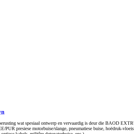
yn
 toerusting wat spesiaal ontwerp en vervaardig is deur die BAOD EXTRU
/PUR presiese motorbuise/slange, pneumatiese buise, hoëdruk-vloeist
tiese kabels, militêre detonatorbuise, ens.).