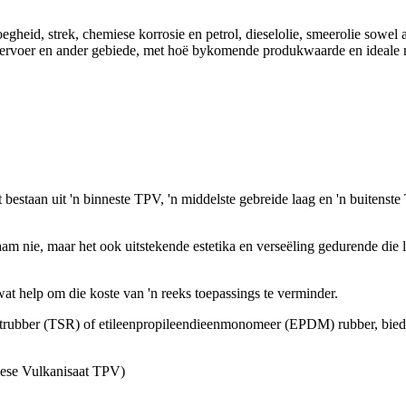
gheid, strek, chemiese korrosie en petrol, dieselolie, smeerolie sowe
mvervoer en ander gebiede, met hoë bykomende produkwaarde en ideale m
bestaan ​​uit 'n binneste TPV, 'n middelste gebreide laag en 'n buiten
aam nie, maar het ook uitstekende estetika en verseëling gedurende die
 help om die koste van 'n reeks toepassings te verminder.
etrubber (TSR) of etileenpropileendieenmonomeer (EPDM) rubber, bied
tiese Vulkanisaat TPV)