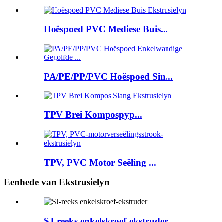
Hoëspoed PVC Mediese Buis...
PA/PE/PP/PVC Hoëspoed Sin...
TPV Brei Kompospyp...
TPV, PVC Motor Seëling ...
Eenhede van Ekstrusielyn
SJ-reeks enkelskroef-ekstruder