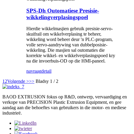
SPS-Dh Outomatiese Presisie-
wikkelingverplasingspoel
Hierdie wikkelmasjien gebruik presisie-servo-
skuifrail om wikkelverplasing te beheer,
wikkeling word beheer deur 'n PLC-program,
volle servo-aandrywing van dubbelposisie-
wikkeling. Die masjien sal outomaties die
korrekte wikkel- en wikkelverplasingspoed kry
na die invoerbuis-OD op die HMI-paneel.
navraag
detail
1
2
Volgende >
>>
Bladsy 1 / 2
BAOD EXTRUSION fokus op R&D, ontwerp, vervaardiging en
verkope van PRECISION Plastic Extrusion Equipment, en gee
aandag aan die behoeftes van gebruikers in die motor- en mediese
industrieë.