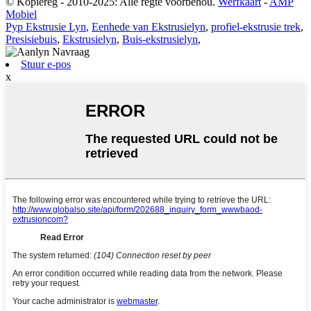
© Kopiereg - 2010-2025: Alle regte voorbehou.
Werfkaart
-
AMP
Mobiel
Pyp Ekstrusie Lyn
,
Eenhede van Ekstrusielyn
,
profiel-ekstrusie trek
,
Presisiebuis
,
Ekstrusielyn
,
Buis-ekstrusielyn
,
Stuur e-pos
x