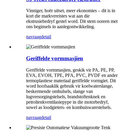
Vinniger, hoër uitset, meer ekonomies – dit is in
kort die markvereistes wat aan die
ekstrusiebedryf gestel word. Dit stem ooreen met
ons beginsels in aanlegontwikkeling.
navraag
detail
Geriffelde vormmasjien
Geriffelde vormmasjien, geskik vir PA, PE, PP,
EVA, EVOH, TPE, PFA, PVC, PVDF en ander
termoplastiese materiaal geriffelde vormgiet. Dit
word hoofsaaklik gebruik vir koelwaterslange,
beskermende omhulsels, slange van
lugversorgingstelsels, brandstoftenknek en
petroltenkventilasiepype in die motorbedryf,
sowel as loodgieters- en kombuiswarestelsels.
navraag
detail