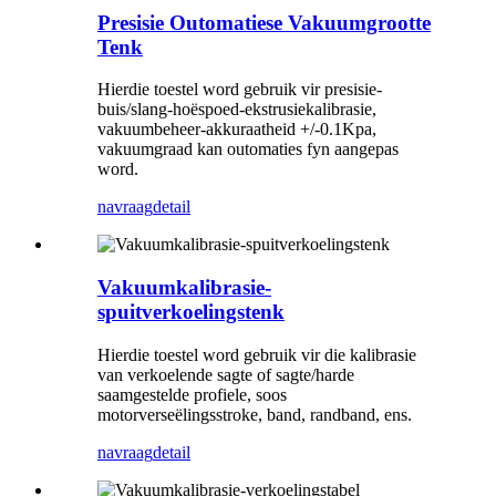
Presisie Outomatiese Vakuumgrootte
Tenk
Hierdie toestel word gebruik vir presisie-
buis/slang-hoëspoed-ekstrusiekalibrasie,
vakuumbeheer-akkuraatheid +/-0.1Kpa,
vakuumgraad kan outomaties fyn aangepas
word.
navraag
detail
Vakuumkalibrasie-
spuitverkoelingstenk
Hierdie toestel word gebruik vir die kalibrasie
van verkoelende sagte of sagte/harde
saamgestelde profiele, soos
motorverseëlingsstroke, band, randband, ens.
navraag
detail