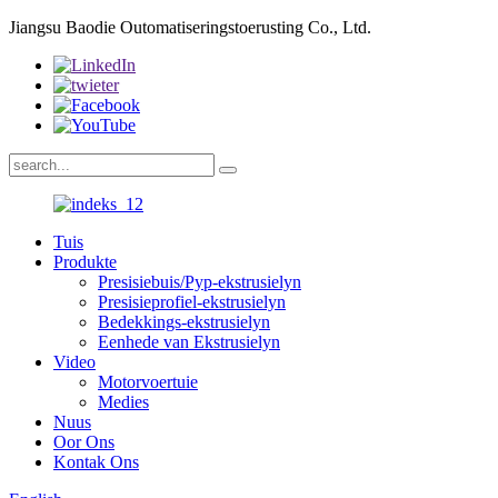
Jiangsu Baodie Outomatiseringstoerusting Co., Ltd.
Tuis
Produkte
Presisiebuis/Pyp-ekstrusielyn
Presisieprofiel-ekstrusielyn
Bedekkings-ekstrusielyn
Eenhede van Ekstrusielyn
Video
Motorvoertuie
Medies
Nuus
Oor Ons
Kontak Ons